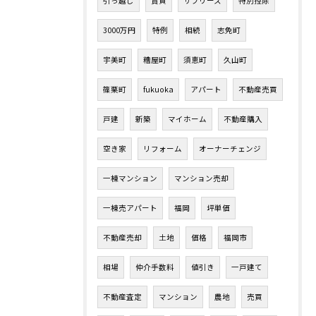
引っ越し
賃貸
サブリース
特別控除
3000万円
特例
相続
志免町
宇美町
糟屋町
須恵町
久山町
篠栗町
fukuoka
アパート
不動産売買
戸建
新築
マイホーム
不動産購入
空き家
リフォーム
オーナーチェンジ
一棟マンション
マンション売却
一棟売アパート
福岡
坪単価
不動産売却
土地
価格
福岡市
相場
仲介手数料
値引き
一戸建て
不動産査定
マンション
農地
売買