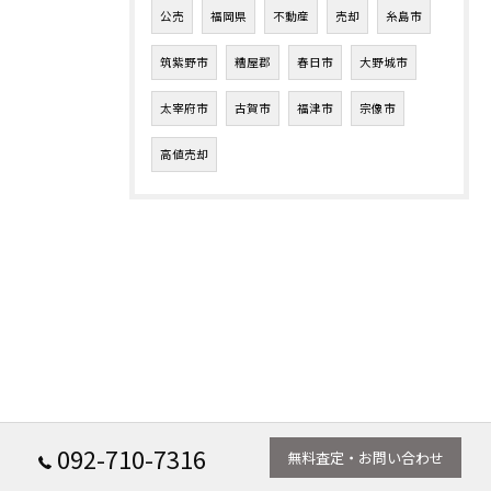
公売
福岡県
不動産
売却
糸島市
筑紫野市
糟屋郡
春日市
大野城市
太宰府市
古賀市
福津市
宗像市
高値売却
092-710-7316
無料査定・お問い合わせ