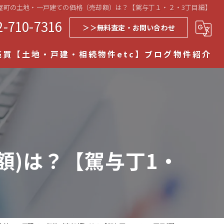
屋町の土地・一戸建ての価格（売却額）は？【駕与丁１・２・3丁目編】
2-710-7316
＞＞無料査定・お問い合わせ
売買【土地・戸建・相続物件etc】
ブログ
物件紹介
空き家売買
売買
ョン売買
額)は？【駕与丁1・
件売却