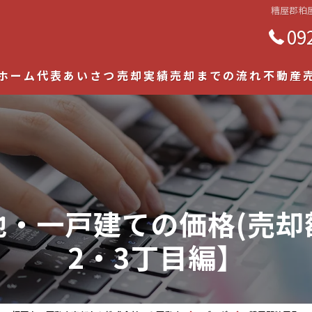
糟屋郡粕
09
ホーム
代表あいさつ
売却実績
売却までの流れ
不動産
土地・
戸建て
マンシ
・一戸建ての価格(売却
相続物
2・3丁目編】