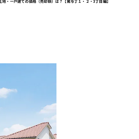
土地・一戸建ての価格（売却額）は？【駕与丁１・２・3丁目編】