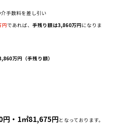
仲介手数料を差し引い
万円
であれば、
手残り額は3,860万円
になりま
 3,860万円（手残り額）
00円・1㎡81,675円
となっております。