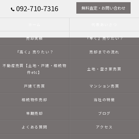
092-710-7316
無料査定・お問い合わせ
ホーム
代表あいさつ
売却実績
『早く』売りたい？
『高く』売りたい？
売却までの流れ
不動産売買【土地・戸建・相続物
土地・空き家売買
件etc】
戸建て売買
マンション売買
相続物件売却
当社の特徴
早期売却
ブログ
よくある質問
アクセス