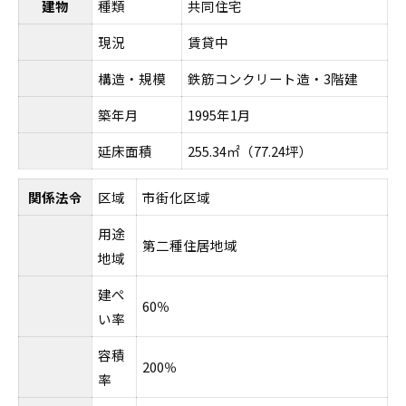
建物
種類
共同住宅
現況
賃貸中
構造・規模
鉄筋コンクリート造・3階建
築年月
1995年1月
延床面積
255.34㎡（77.24坪）
関係法令
区域
市街化区域
用途
第二種住居地域
地域
建ぺ
60％
い率
容積
200％
率