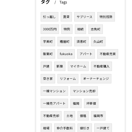
タグ
Tags
引っ越し
賃貸
サブリース
特別控除
3000万円
特例
相続
志免町
宇美町
糟屋町
須恵町
久山町
篠栗町
fukuoka
アパート
不動産売買
戸建
新築
マイホーム
不動産購入
空き家
リフォーム
オーナーチェンジ
一棟マンション
マンション売却
一棟売アパート
福岡
坪単価
不動産売却
土地
価格
福岡市
相場
仲介手数料
値引き
一戸建て