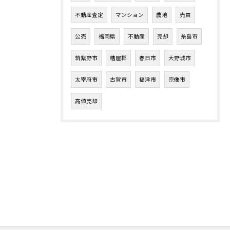
不動産査定
マンション
農地
売買
公売
福岡県
不動産
売却
糸島市
筑紫野市
糟屋郡
春日市
大野城市
太宰府市
古賀市
福津市
宗像市
高値売却