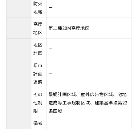
防火
ー
地域
高度
第二種20M高度地区
地区
地区
ー
計画
都市
計画
ー
道路
その
景観計画区域、屋外広告物区域、宅地
他制
造成等工事規制区域、建築基準法第22
限
条区域
備考