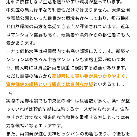
用車に依存しない生活を送りやすい環境が整っています。
中央区の魅力は単なる利便性だけではありません。大濠公園
や舞鶴公園といった緑豊かな環境も存在しており、都市機能
と自然環境の両方を享受できる点が評価されています。近年
はマンション需要も高く、転勤者や県外からの移住者にも人
気があります。
一方で価格水準は福岡県内でも高い部類に入ります。新築マ
ンションはもちろん中古マンションも価格上昇が続いてお
り、購入時には資金計画を慎重に検討する必要があります。
ただし需要の強さから
売却時にも買い手が見つかりやすく、
資産価値の維持という観点では有利な地域
といえるでしょ
う。
実際の売却相談でも中央区の物件は反響数が多く、条件が整
っていれば比較的早期に成約するケースが見られます。住み
やすさだけでなく将来的な流動性を重視する方にとっては有
力な候補となるエリアです。
また、再開発が進む天神ビッグバンの影響もあり、今後も街