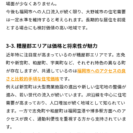
場面が少なくありません。
今後も福岡市への人口流入が続く限り、大野城市の住宅需要
は一定水準を維持すると考えられます。長期的な居住を前提
とする場合にも検討価値の高い地域です。
3-3. 糟屋郡エリアは価格と将来性が魅力
近年特に注目度が高まっているのが糟屋郡エリアです。志免
町や新宮町、粕屋町、宇美町など、それぞれ特色の異なる町
が存在しますが、共通しているのは
福岡市へのアクセスの良
さと比較的手頃な住宅価格
です。
例えば新宮町は大型商業施設の進出や新しい住宅地の整備が
進み、若い世代の流入が続いています。JR沿線を中心に住宅
需要が高まっており、人口増加が続く地域として知られてい
ます。一方で志免町や粕屋町は福岡空港や博多駅方面へのア
クセスが良く、通勤利便性を重視する方から支持されていま
す。