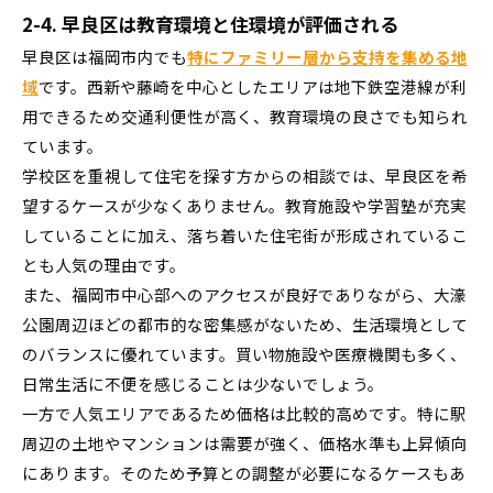
2-4. 早良区は教育環境と住環境が評価される
早良区は福岡市内でも
特にファミリー層から支持を集める地
域
です。西新や藤崎を中心としたエリアは地下鉄空港線が利
用できるため交通利便性が高く、教育環境の良さでも知られ
ています。
学校区を重視して住宅を探す方からの相談では、早良区を希
望するケースが少なくありません。教育施設や学習塾が充実
していることに加え、落ち着いた住宅街が形成されているこ
とも人気の理由です。
また、福岡市中心部へのアクセスが良好でありながら、大濠
公園周辺ほどの都市的な密集感がないため、生活環境として
のバランスに優れています。買い物施設や医療機関も多く、
日常生活に不便を感じることは少ないでしょう。
一方で人気エリアであるため価格は比較的高めです。特に駅
周辺の土地やマンションは需要が強く、価格水準も上昇傾向
にあります。そのため予算との調整が必要になるケースもあ