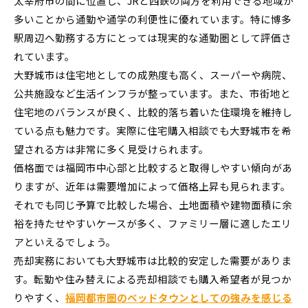
太宰府市の間に位置し、JRと西鉄の両方を利用できる地域が
多いことから通勤や通学の利便性に優れています。特に博多
駅周辺へ勤務する方にとっては現実的な通勤圏として評価さ
れています。
大野城市は住宅地としての成熟度も高く、スーパーや病院、
公共施設など生活インフラが整っています。また、市街地と
住宅地のバランスが良く、比較的落ち着いた住環境を維持し
ている点も魅力です。実際に住宅購入相談でも大野城市を希
望される方は非常に多く見受けられます。
価格面では福岡市中心部と比較すると取得しやすい傾向があ
りますが、近年は需要増加によって価格上昇も見られます。
それでも同じ予算で比較した場合、土地面積や建物面積に余
裕を持たせやすいケースが多く、ファミリー層に適したエリ
アといえるでしょう。
売却実務においても大野城市は比較的安定した需要がありま
す。転勤や住み替えによる売却相談でも購入希望者が見つか
りやすく、
福岡都市圏のベッドタウンとしての強みを感じる