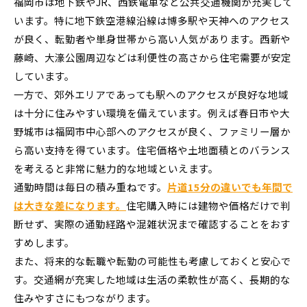
福岡市は地下鉄やJR、西鉄電車など公共交通機関が充実して
います。特に地下鉄空港線沿線は博多駅や天神へのアクセス
が良く、転勤者や単身世帯から高い人気があります。西新や
藤崎、大濠公園周辺などは利便性の高さから住宅需要が安定
しています。
一方で、郊外エリアであっても駅へのアクセスが良好な地域
は十分に住みやすい環境を備えています。例えば春日市や大
野城市は福岡市中心部へのアクセスが良く、ファミリー層か
ら高い支持を得ています。住宅価格や土地面積とのバランス
を考えると非常に魅力的な地域といえます。
通勤時間は毎日の積み重ねです。
片道15分の違いでも年間で
は大きな差になります。
住宅購入時には建物や価格だけで判
断せず、実際の通勤経路や混雑状況まで確認することをおす
すめします。
また、将来的な転職や転勤の可能性も考慮しておくと安心で
す。交通網が充実した地域は生活の柔軟性が高く、長期的な
住みやすさにもつながります。