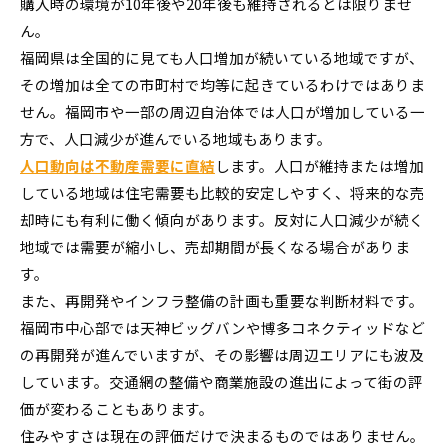
購入時の環境が10年後や20年後も維持されるとは限りませ
ん。
福岡県は全国的に見ても人口増加が続いている地域ですが、
その増加は全ての市町村で均等に起きているわけではありま
せん。福岡市や一部の周辺自治体では人口が増加している一
方で、人口減少が進んでいる地域もあります。
人口動向は不動産需要に直結
します。人口が維持または増加
している地域は住宅需要も比較的安定しやすく、将来的な売
却時にも有利に働く傾向があります。反対に人口減少が続く
地域では需要が縮小し、売却期間が長くなる場合がありま
す。
また、再開発やインフラ整備の計画も重要な判断材料です。
福岡市中心部では天神ビッグバンや博多コネクティッドなど
の再開発が進んでいますが、その影響は周辺エリアにも波及
しています。交通網の整備や商業施設の進出によって街の評
価が変わることもあります。
住みやすさは現在の評価だけで決まるものではありません。