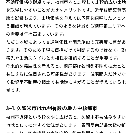
不動産価格の観点では、福岡市内と比較して比較的広い土地
を取得しやすいことが大きなメリットです。近年は建築費高
騰の影響もあり、土地価格を抑えて総予算を調整したいとい
う相談が増えています。そのような背景から糟屋郡エリアへ
の需要は年々高まっています。
ただし地域によって交通利便性や商業施設の充実度に差があ
ります。そのため単純に価格だけで判断するのではなく、勤
務先や生活スタイルとの相性を確認することが重要です。
将来的な発展性を考えると、糟屋郡は福岡都市圏の拡大とと
もにさらに注目される可能性があります。住宅購入だけでな
く投資用不動産の相談でも話題に挙がることが増えている地
域です。
3-4. 久留米市は九州有数の地方中核都市
福岡市近郊という枠を少し広げると、久留米市も住みやすい
地域として検討する価値があります。福岡県南部最大級の都
市であり、医療機関や商業施設、教育機関が充実していま