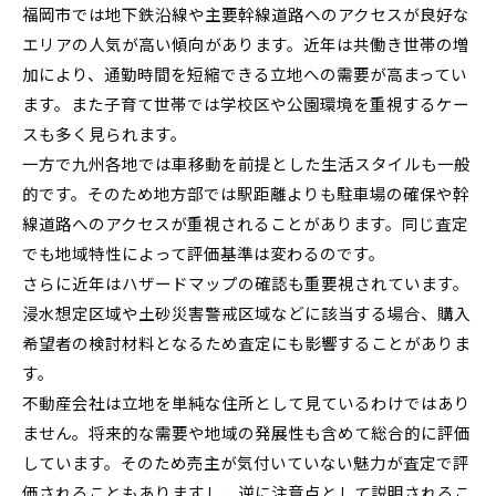
福岡市では地下鉄沿線や主要幹線道路へのアクセスが良好な
エリアの人気が高い傾向があります。近年は共働き世帯の増
加により、通勤時間を短縮できる立地への需要が高まってい
ます。また子育て世帯では学校区や公園環境を重視するケー
スも多く見られます。
一方で九州各地では車移動を前提とした生活スタイルも一般
的です。そのため地方部では駅距離よりも駐車場の確保や幹
線道路へのアクセスが重視されることがあります。同じ査定
でも地域特性によって評価基準は変わるのです。
さらに近年はハザードマップの確認も重要視されています。
浸水想定区域や土砂災害警戒区域などに該当する場合、購入
希望者の検討材料となるため査定にも影響することがありま
す。
不動産会社は立地を単純な住所として見ているわけではあり
ません。将来的な需要や地域の発展性も含めて総合的に評価
しています。そのため売主が気付いていない魅力が査定で評
価されることもありますし、逆に注意点として説明されるこ