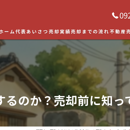
09
ホーム
代表あいさつ
売却実績
売却までの流れ
不動産
土地・
戸建て
マンシ
相続物
するのか？売却前に知っ