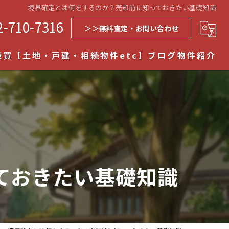
境界確定とは何をするのか？売却前に知っておきたい基礎知識
2-710-7316
＞＞無料査定・お問い合わせ
売買【土地・戸建・相続物件etc】
ブログ
物件紹介
空き家売買
売買
ョン売買
件売却
ておきたい基礎知識