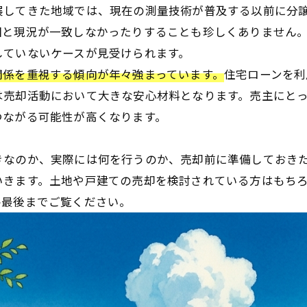
展してきた地域では、現在の測量技術が普及する以前に分
図と現況が一致しなかったりすることも珍しくありません
していないケースが見受けられます。
関係を重視する傾向が年々強まっています。
住宅ローンを利
は売却活動において大きな安心材料となります。売主にと
つながる可能性が高くなります。
きなのか、実際には何を行うのか、売却前に準備しておき
いきます。土地や戸建ての売却を検討されている方はもち
ひ最後までご覧ください。